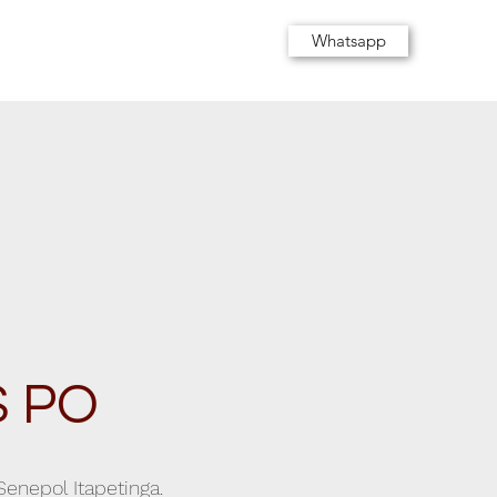
Whatsapp
os
Contato
Parceiros
 PO
enepol Itapetinga.