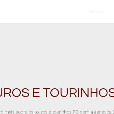
Início
História
O Senepol
Produtos
Fot
UROS E TOURINHOS
mais sobre os touros e tourinhos PO com a genética S