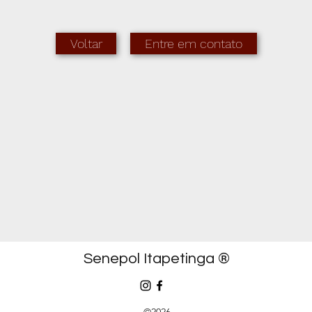
Voltar
Entre em contato
Senepol Itapetinga
®